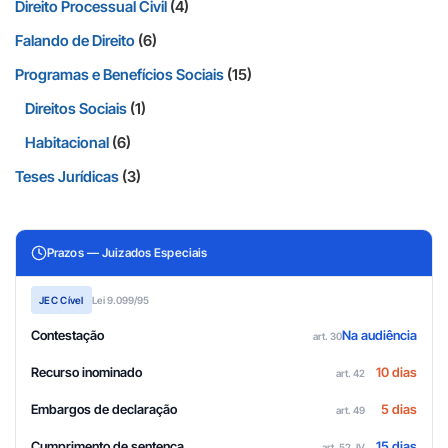
Direito Processual Civil
(4)
Falando de Direito
(6)
Programas e Benefícios Sociais
(15)
Direitos Sociais
(1)
Habitacional
(6)
Teses Jurídicas
(3)
Prazos — Juizados Especiais
JEC Cível
Lei 9.099/95
Contestação
Na audiência
art. 30
Recurso inominado
10 dias
art. 42
Embargos de declaração
5 dias
art. 49
Cumprimento de sentença
15 dias
art. 52, IV