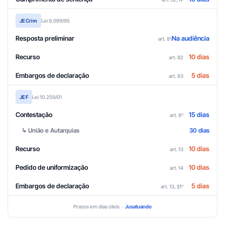
JECrim
Lei 9.099/95
Resposta preliminar
Na audiência
art. 81
Recurso
10 dias
art. 82
Embargos de declaração
5 dias
art. 83
JEF
Lei 10.259/01
Contestação
15 dias
art. 8º
↳ União e Autarquias
30 dias
Recurso
10 dias
art. 13
Pedido de uniformização
10 dias
art. 14
Embargos de declaração
5 dias
art. 13, §1º
Prazos em dias úteis ·
Jusatuando