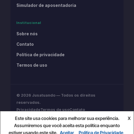
Simulador de aposentadoria
Institucional
Sobre nós
Contato
Política de privacidade
Termos de uso
© 2026 Jusatuando — Todos os direitos
reservados.
Privacidade
Termos de uso
Contato
Conteúdo informativo. Não substitui assessoria
Este site usa cookies para melhorar sua experiência.
X
jurídica profissional.
Assumiremos que você aceita esta política enquanto
estiver usando este site.
Aceitar
Política de Privacidade