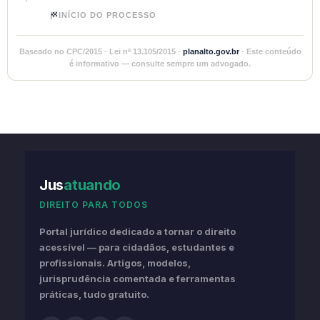
INÍCIO DO PROCESSO
Baseado no CPC/2015 · Lei nº 13.105/2015 ·
planalto.gov.br
· Este conteúdo
é informativo — consulte sempre um advogado.
Jus
atuando
DIREITO PARA TODOS
Portal jurídico dedicado a tornar o direito
acessível — para cidadãos, estudantes e
profissionais. Artigos, modelos,
jurisprudência comentada e ferramentas
práticas, tudo gratuito.