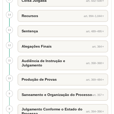
Coisa Julgada
art. 502–508
▼
14
Recursos
art. 994–1.044
▼
13
Sentença
art. 489–495
▼
12
Alegações Finais
art. 364
▼
Audiência de Instrução e
11
art. 358–368
▼
Julgamento
10
Produção de Provas
art. 369–484
▼
9
Saneamento e Organização do Processo
art. 357
▼
Julgamento Conforme o Estado do
8
art. 354–356
▼
Processo