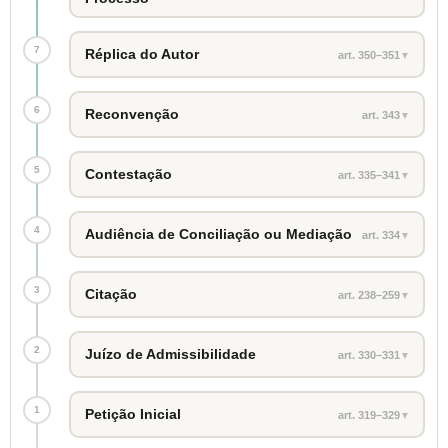
7
Réplica do Autor
art. 350–351
▼
6
Reconvenção
art. 343
▼
5
Contestação
art. 335–341
▼
4
Audiência de Conciliação ou Mediação
art. 334
▼
3
Citação
art. 238–259
▼
2
Juízo de Admissibilidade
art. 330–331
▼
1
Petição Inicial
art. 319–329
▼