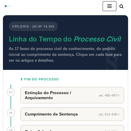
Pular
para
CPC/2015 · LEI Nº 13.105
o
conteúdo
Linha do Tempo do
Processo Civil
As 17 fases do processo civil de conhecimento, do pedido
inicial ao cumprimento da sentença. Clique em cada fase para
ver os artigos e detalhes.
⬆ FIM DO PROCESSO
Extinção do Processo /
17
art. 485–487
▼
Arquivamento
16
Cumprimento de Sentença
art. 513–538
▼
15