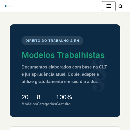
Pular
para
o
conteúdo
DIREITO DO TRABALHO & RH
Modelos Trabalhistas
Documentos elaborados com base na CLT
e jurisprudência atual. Copie, adapte e
utilize gratuitamente em seu dia a dia.
20
8
100%
Modelos
Categorias
Gratuito