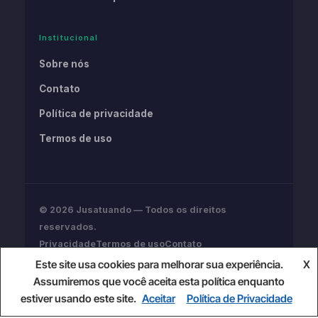
Institucional
Sobre nós
Contato
Política de privacidade
Termos de uso
© 2026 Jusatuando — Todos os direitos
reservados.
Privacidade
Termos de uso
Contato
Conteúdo informativo. Não substitui assessoria
Este site usa cookies para melhorar sua experiência.
X
jurídica profissional.
Assumiremos que você aceita esta política enquanto
estiver usando este site.
Aceitar
Política de Privacidade