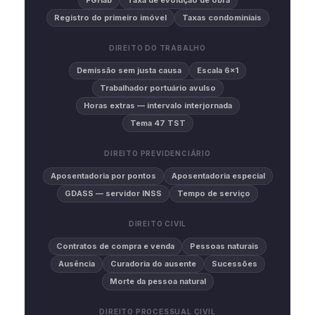
FGHab
Taxa de evolução de obra
Registro do primeiro imóvel
Taxas condominiais
DIREITO DO TRABALHO
Demissão sem justa causa
Escala 6×1
Trabalhador portuário avulso
Horas extras — intervalo interjornada
Tema 47 TST
DIREITO PREVIDENCIÁRIO
Aposentadoria por pontos
Aposentadoria especial
GDASS — servidor INSS
Tempo de serviço
DIREITO CIVIL
Contratos de compra e venda
Pessoas naturais
Ausência
Curadoria do ausente
Sucessões
Morte da pessoa natural
DIREITO PROCESSUAL CIVIL