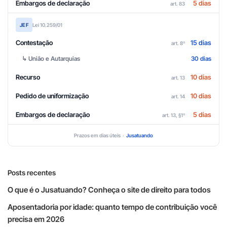
Embargos de declaração
5 dias
art. 83
JEF
Lei 10.259/01
Contestação
15 dias
art. 8º
↳ União e Autarquias
30 dias
Recurso
10 dias
art. 13
Pedido de uniformização
10 dias
art. 14
Embargos de declaração
5 dias
art. 13, §1º
Prazos em dias úteis ·
Jusatuando
Posts recentes
O que é o Jusatuando? Conheça o site de direito para todos
Aposentadoria por idade: quanto tempo de contribuição você
precisa em 2026