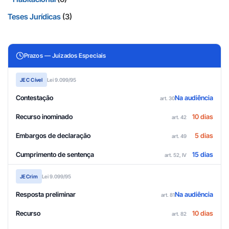
Teses Jurídicas
(3)
Prazos — Juizados Especiais
JEC Cível
Lei 9.099/95
Contestação
Na audiência
art. 30
Recurso inominado
10 dias
art. 42
Embargos de declaração
5 dias
art. 49
Cumprimento de sentença
15 dias
art. 52, IV
JECrim
Lei 9.099/95
Resposta preliminar
Na audiência
art. 81
Recurso
10 dias
art. 82