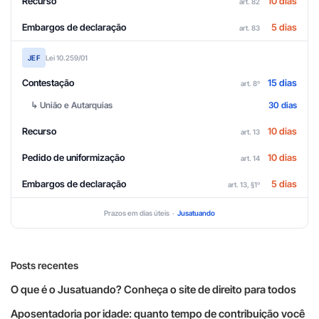
Recurso
10 dias
art. 82
Embargos de declaração
5 dias
art. 83
JEF
Lei 10.259/01
Contestação
15 dias
art. 8º
↳ União e Autarquias
30 dias
Recurso
10 dias
art. 13
Pedido de uniformização
10 dias
art. 14
Embargos de declaração
5 dias
art. 13, §1º
Prazos em dias úteis ·
Jusatuando
Posts recentes
O que é o Jusatuando? Conheça o site de direito para todos
Aposentadoria por idade: quanto tempo de contribuição você