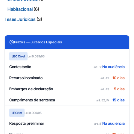
Habitacional
(6)
Teses Jurídicas
(3)
Prazos — Juizados Especiais
JEC Cível
Lei 9.099/95
Contestação
Na audiência
art. 30
Recurso inominado
10 dias
art. 42
Embargos de declaração
5 dias
art. 49
Cumprimento de sentença
15 dias
art. 52, IV
JECrim
Lei 9.099/95
Resposta preliminar
Na audiência
art. 81