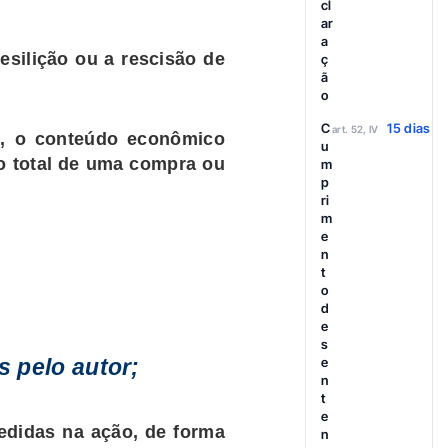
cl
ar
a
esilição ou a rescisão de
ç
ã
o
C
15 dias
art. 52, IV
m, o conteúdo econômico
u
ão total de uma compra ou
m
p
ri
m
e
n
t
o
d
e
s
e
s pelo autor;
n
t
e
pedidas na ação, de forma
n