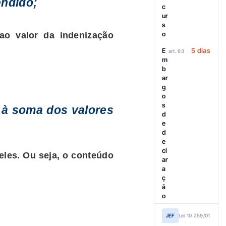
endido
;
c
ur
s
o
ao valor da indenização
E
5 dias
art. 83
m
b
ar
g
o
s
 à soma dos valores
d
e
d
e
cl
eles. Ou seja, o conteúdo
ar
a
ç
ã
o
JEF
Lei 10.259/01