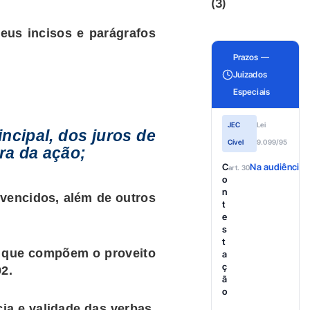
(3)
seus incisos e parágrafos
Prazos —
Juizados
Especiais
JEC
Lei
ncipal, dos juros de
Cível
9.099/95
ra da ação;
C
Na audiência
art. 30
o
n
 vencidos, além de outros
t
e
s
t
s que compõem o proveito
a
ç
2.
ã
o
ia e validade das verbas,