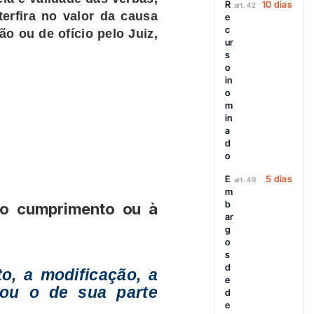
R
10 dias
art. 42
erfira no valor da causa
e
c
o ou de ofício pelo Juiz,
ur
s
o
in
o
m
in
a
d
o
E
5 dias
art. 49
m
b
 ao cumprimento ou à
ar
g
o
s
d
to, a modificação, a
e
o ou o de sua parte
d
e