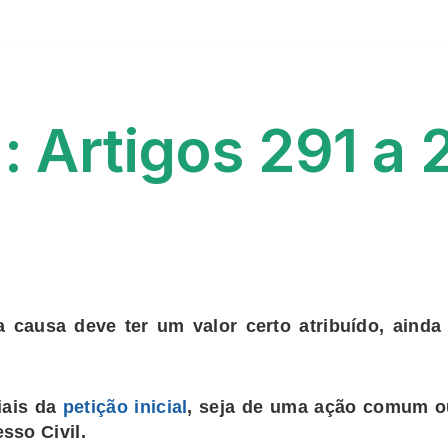
: Artigos 291 a 
 causa deve ter um valor certo atribuído, aind
iais da
petição inicial
, seja de uma ação comum o
sso Civil
.