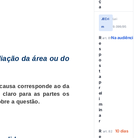
ç
a
JECri
Lei
m
9.099/95
R
Na audiência
art. 81
e
s
p
liação da área ou do
o
s
t
a
p
a causa corresponde ao da
r
el
 claro para as partes os
i
bre a questão.
m
in
a
r
R
10 dias
art. 82
e