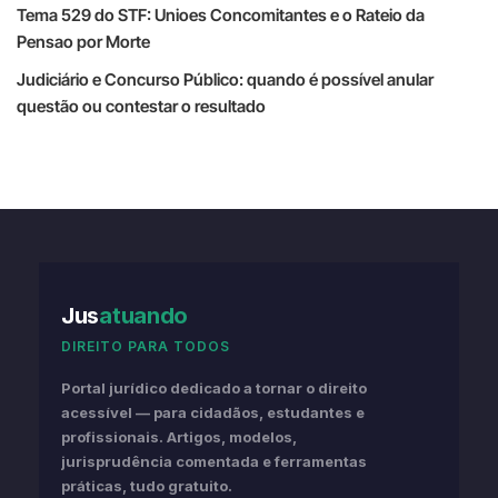
Tema 529 do STF: Unioes Concomitantes e o Rateio da
Pensao por Morte
Judiciário e Concurso Público: quando é possível anular
questão ou contestar o resultado
Jus
atuando
DIREITO PARA TODOS
Portal jurídico dedicado a tornar o direito
acessível — para cidadãos, estudantes e
profissionais. Artigos, modelos,
jurisprudência comentada e ferramentas
práticas, tudo gratuito.