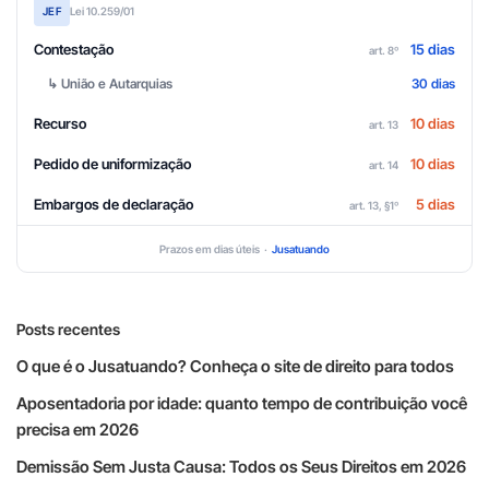
JEF
Lei 10.259/01
Contestação
15 dias
art. 8º
↳ União e Autarquias
30 dias
Recurso
10 dias
art. 13
Pedido de uniformização
10 dias
art. 14
Embargos de declaração
5 dias
art. 13, §1º
Prazos em dias úteis ·
Jusatuando
Posts recentes
O que é o Jusatuando? Conheça o site de direito para todos
Aposentadoria por idade: quanto tempo de contribuição você
precisa em 2026
Demissão Sem Justa Causa: Todos os Seus Direitos em 2026