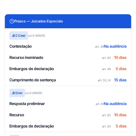
Prazos — Juizados Especiais
JEC Cível
Lei 9.099/95
Contestação
Na audiência
art. 30
Recurso inominado
10 dias
art. 42
Embargos de declaração
5 dias
art. 49
Cumprimento de sentença
15 dias
art. 52, IV
JECrim
Lei 9.099/95
Resposta preliminar
Na audiência
art. 81
Recurso
10 dias
art. 82
Embargos de declaração
5 dias
art. 83