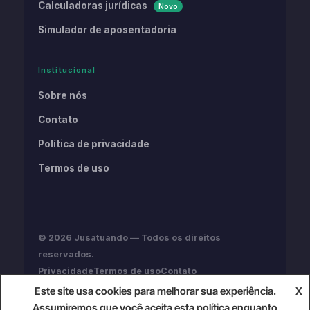
Calculadoras jurídicas
Novo
Simulador de aposentadoria
Institucional
Sobre nós
Contato
Política de privacidade
Termos de uso
© 2026 Jusatuando — Todos os direitos
reservados.
Privacidade
Termos de uso
Contato
Conteúdo informativo. Não substitui assessoria
Este site usa cookies para melhorar sua experiência.
X
jurídica profissional.
Assumiremos que você aceita esta política enquanto