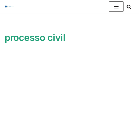
Pular
para
o
processo civil
conteúdo