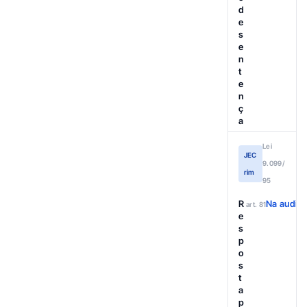
d
e
s
e
n
t
e
n
ç
a
Lei
JEC
9.099/
rim
95
R
Na audiên
art. 81
e
s
p
o
s
t
a
p