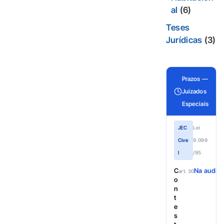
al
(6)
Teses
Jurídicas
(3)
Prazos —
Juizados
Especiais
JEC
Lei
Cíve
9.099
l
/95
C
Na audiên
art. 30
o
n
t
e
s