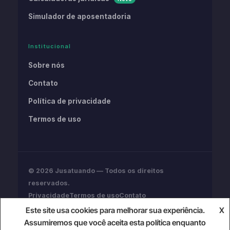
Simulador de aposentadoria
Institucional
Sobre nós
Contato
Política de privacidade
Termos de uso
© 2026 Jusatuando — Todos os direitos
reservados.
Privacidade
Termos de uso
Contato
Conteúdo informativo. Não substitui assessoria
Este site usa cookies para melhorar sua experiência.
X
jurídica profissional.
Assumiremos que você aceita esta política enquanto