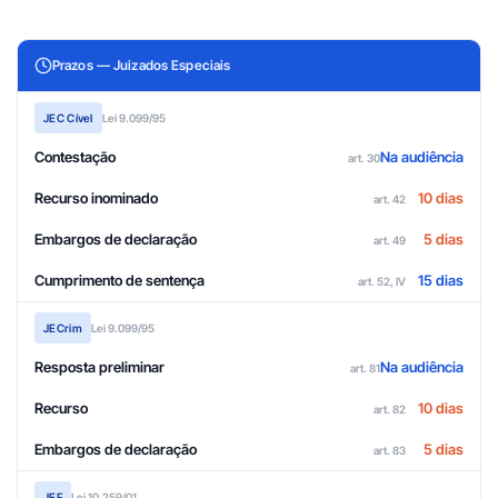
Prazos — Juizados Especiais
JEC Cível
Lei 9.099/95
Contestação
Na audiência
art. 30
Recurso inominado
10 dias
art. 42
Embargos de declaração
5 dias
art. 49
Cumprimento de sentença
15 dias
art. 52, IV
JECrim
Lei 9.099/95
Resposta preliminar
Na audiência
art. 81
Recurso
10 dias
art. 82
Embargos de declaração
5 dias
art. 83
JEF
Lei 10.259/01