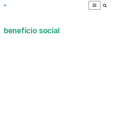
Pular
para
o
benefício social
conteúdo