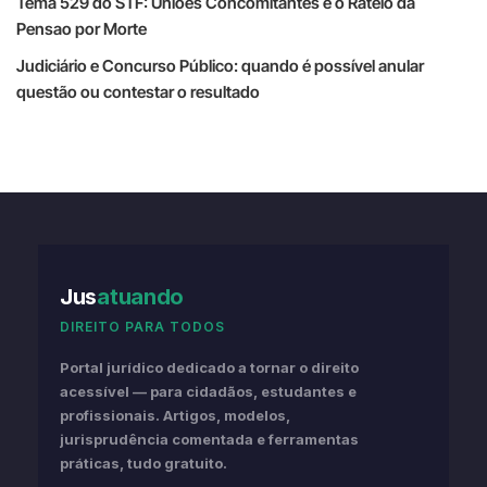
Tema 529 do STF: Unioes Concomitantes e o Rateio da
Pensao por Morte
Judiciário e Concurso Público: quando é possível anular
questão ou contestar o resultado
Jus
atuando
DIREITO PARA TODOS
Portal jurídico dedicado a tornar o direito
acessível — para cidadãos, estudantes e
profissionais. Artigos, modelos,
jurisprudência comentada e ferramentas
práticas, tudo gratuito.