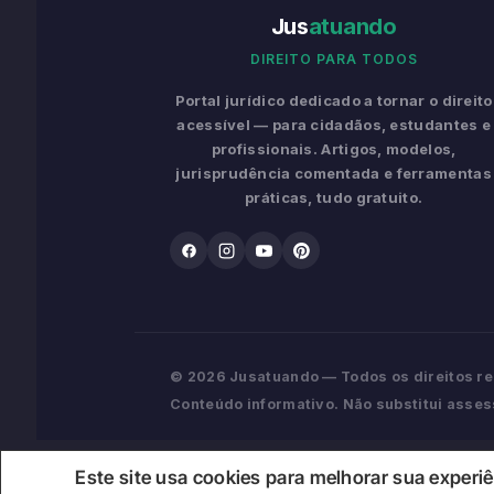
Jus
atuando
DIREITO PARA TODOS
Portal jurídico dedicado a tornar o direito
acessível — para cidadãos, estudantes e
profissionais. Artigos, modelos,
jurisprudência comentada e ferramentas
práticas, tudo gratuito.
© 2026 Jusatuando — Todos os direitos r
Conteúdo informativo. Não substitui assess
Este site usa cookies para melhorar sua experi