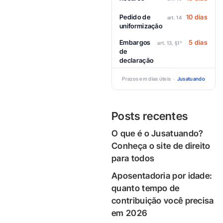
Pedido de
10 dias
art. 14
uniformização
Embargos
5 dias
art. 13, §1º
de
declaração
Prazos em dias úteis ·
Jusatuando
Posts recentes
O que é o Jusatuando?
Conheça o site de direito
para todos
Aposentadoria por idade:
quanto tempo de
contribuição você precisa
em 2026