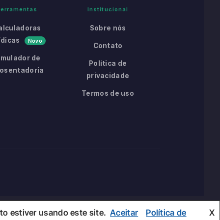
Ferramentas
Institucional
alculadoras
Sobre nós
ídicas
Novo
Contato
imulador de
Política de
osentadoria
privacidade
Termos de uso
o estiver usando este site.
Aceitar
Política de
X