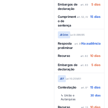
Embargos de
5 dias
art. 49
declaração
Cumpriment
15 dias
art. 52, IV
o de
sentença
JECrim
Lei 9.099/95
Resposta
Na audiência
art. 81
preliminar
Recurso
10 dias
art. 82
Embargos de
5 dias
art. 83
declaração
JEF
Lei 10.259/01
Contestação
15 dias
art. 8º
↳ União e
30 dias
Autarquias
Recurso
10 dias
art. 13