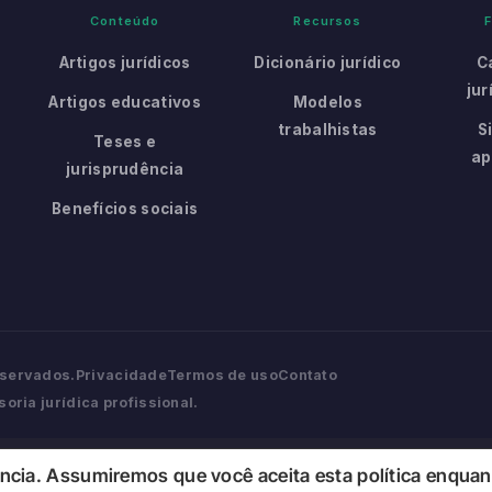
Conteúdo
Recursos
Artigos jurídicos
Dicionário jurídico
C
jur
Artigos educativos
Modelos
trabalhistas
S
Teses e
ap
jurisprudência
Benefícios sociais
eservados.
Privacidade
Termos de uso
Contato
oria jurídica profissional.
ência. Assumiremos que você aceita esta política enquant