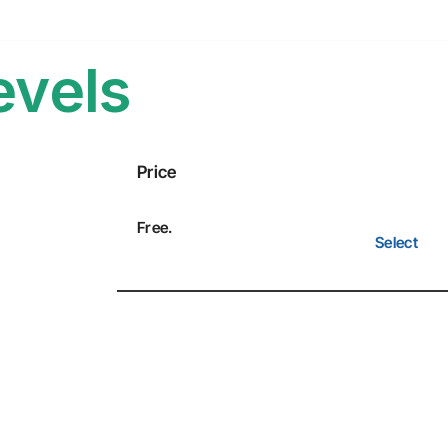
evels
Price
Free
.
Select