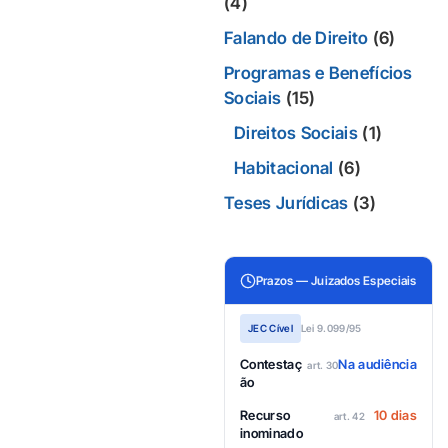
(4)
Falando de Direito
(6)
Programas e Benefícios
Sociais
(15)
Direitos Sociais
(1)
Habitacional
(6)
Teses Jurídicas
(3)
Prazos — Juizados Especiais
JEC Cível
Lei 9.099/95
Contestaç
Na audiência
art. 30
ão
Recurso
10 dias
art. 42
inominado