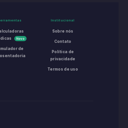
Ferramentas
Institucional
alculadoras
Sobre nós
ídicas
Novo
Contato
imulador de
Política de
osentadoria
privacidade
Termos de uso