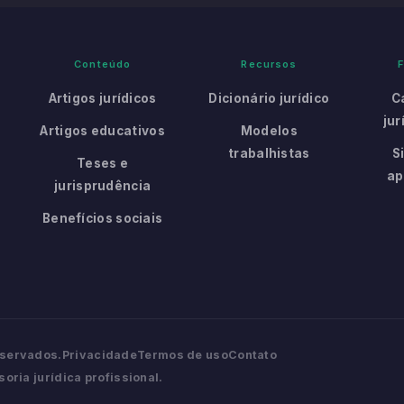
Conteúdo
Recursos
Artigos jurídicos
Dicionário jurídico
C
jur
Artigos educativos
Modelos
trabalhistas
S
Teses e
ap
jurisprudência
Benefícios sociais
eservados.
Privacidade
Termos de uso
Contato
oria jurídica profissional.