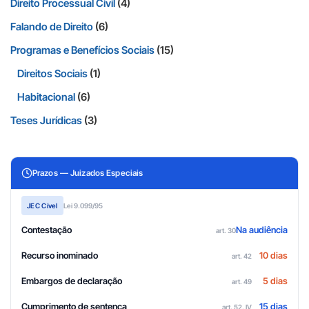
Direito Processual Civil
(4)
Falando de Direito
(6)
Programas e Benefícios Sociais
(15)
Direitos Sociais
(1)
Habitacional
(6)
Teses Jurídicas
(3)
Prazos — Juizados Especiais
JEC Cível
Lei 9.099/95
Contestação
Na audiência
art. 30
Recurso inominado
10 dias
art. 42
Embargos de declaração
5 dias
art. 49
Cumprimento de sentença
15 dias
art. 52, IV