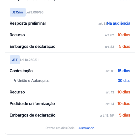
JECrim
Lei 9.099/95
Resposta preliminar
Na audiência
art. 81
Recurso
10 dias
art. 82
Embargos de declaração
5 dias
art. 83
JEF
Lei 10.259/01
Contestação
15 dias
art. 8º
↳ União e Autarquias
30 dias
Recurso
10 dias
art. 13
Pedido de uniformização
10 dias
art. 14
Embargos de declaração
5 dias
art. 13, §1º
Prazos em dias úteis ·
Jusatuando